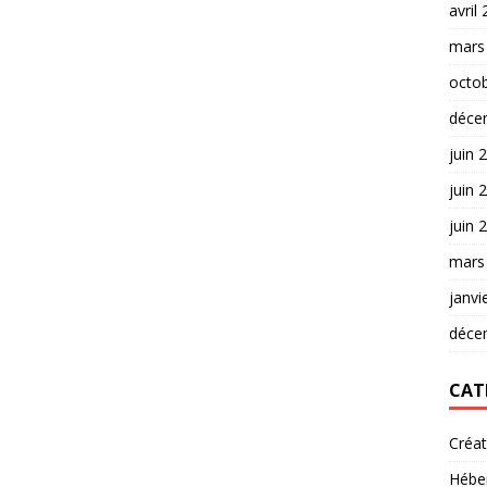
avril
mars
octo
déce
juin 
juin 
juin 
mars
janvi
déce
CAT
Créa
Hébe