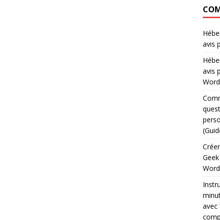
COM
Héber
avis 
Héber
avis 
WordP
Comme
quest
perso
(Guid
Créer
Geek
WordP
Instr
minut
avec 
comp