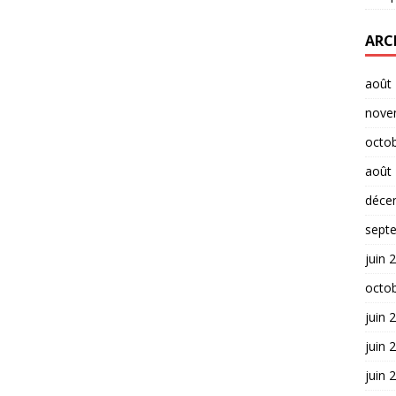
ARC
août
nove
octo
août
déce
sept
juin 
octo
juin 
juin 
juin 