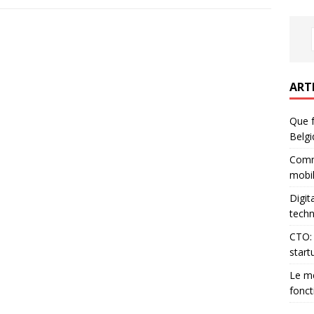
ART
Que f
Belgi
Comm
mobil
Digit
techn
CTO: 
start
Le me
fonct