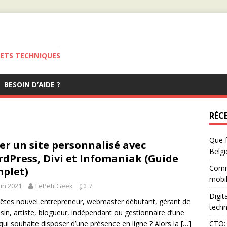
JETS TECHNIQUES
BESOIN D’AIDE ?
RÉC
Que f
er un site personnalisé avec
Belgi
dPress, Divi et Infomaniak (Guide
Comm
plet)
mobil
uin 2021
LePetitGeek
7
Digit
êtes nouvel entrepreneur, webmaster débutant, gérant de
techn
in, artiste, blogueur, indépendant ou gestionnaire d’une
ui souhaite disposer d’une présence en ligne ? Alors la
[…]
CTO: 