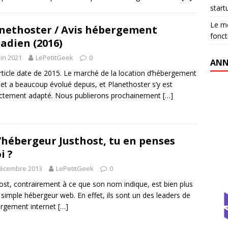
start
Le me
nethoster / Avis hébergement
fonct
adien (2016)
uin 2021
LePetitGeek
0
ANN
rticle date de 2015. Le marché de la location d’hébergement
net a beaucoup évolué depuis, et Planethoster s’y est
ctement adapté. Nous publierons prochainement
[…]
’hébergeur Justhost, tu en penses
i ?
décembre 2013
LePetitGeek
0
ost, contrairement à ce que son nom indique, est bien plus
 simple hébergeur web. En effet, ils sont un des leaders de
ergement internet
[…]