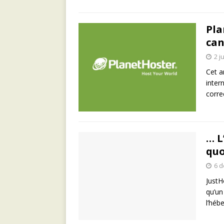
Pla
can
2 j
Cet a
inter
corre
… L
quo
6 
JustH
qu’un
l’héb