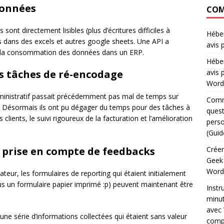
données
COM
nt directement lisibles (plus d’écritures difficiles à
Héber
s dans des excels et autres google sheets. Une API a
avis 
er la consommation des données dans un ERP.
Héber
es tâches de ré-encodage
avis 
WordP
dministratif passait précédemment pas mal de temps sur
Comme
s. Désormais ils ont pu dégager du temps pour des tâches à
quest
 clients, le suivi rigoureux de la facturation et l’amélioration
perso
(Guid
 prise en compte de feedbacks
Créer
Geek
WordP
ateur, les formulaires de reporting qui étaient initialement
 tous un formulaire papier imprimé :p) peuvent maintenant être
Instr
minut
avec 
e une série d’informations collectées qui étaient sans valeur
comp