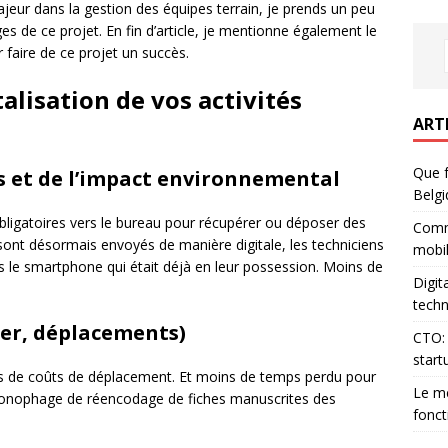
ur dans la gestion des équipes terrain, je prends un peu
es de ce projet. En fin d’article, je mentionne également le
 faire de ce projet un succès.
alisation de vos activités
ART
Que f
 et de l’impact environnemental
Belgi
obligatoires vers le bureau pour récupérer ou déposer des
Comm
g sont désormais envoyés de manière digitale, les techniciens
mobil
 le smartphone qui était déjà en leur possession. Moins de
Digit
techn
ier, déplacements)
CTO: 
start
ns de coûts de déplacement. Et moins de temps perdu pour
Le me
chronophage de réencodage de fiches manuscrites des
fonct