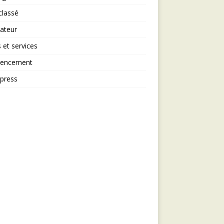
classé
ateur
s et services
rencement
press