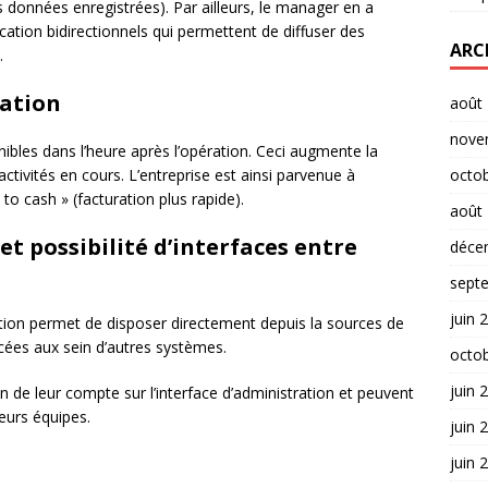
es données enregistrées). Par ailleurs, le manager en a
tion bidirectionnels qui permettent de diffuser des
ARC
.
mation
août
nove
ibles dans l’heure après l’opération. Ceci augmente la
es activités en cours. L’entreprise est ainsi parvenue à
octo
to cash » (facturation plus rapide).
août
t possibilité d’interfaces entre
déce
sept
juin 
sation permet de disposer directement depuis la sources de
cées aux sein d’autres systèmes.
octo
juin 
 de leur compte sur l’interface d’administration et peuvent
leurs équipes.
juin 
juin 