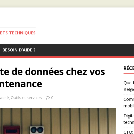
JETS TECHNIQUES
BESOIN D’AIDE ?
ecte de données chez vos
RÉC
intenance
Que f
Belgi
lassé
,
Outils et services
0
Comm
mobil
Digit
techn
CTO: 