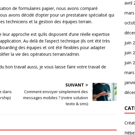
avril
sation de formulaires papier, nous avons comparé
mars
nous avons décidé d’opter pour un prestataire spécialisé qui
s techniciens et la gestion des équipes terrain.
octo
déce
e leur approche est qu’ils disposent d’une réelle expertise
pplication. Au delà de l’aspect technique (ils ont été très
juin 
onboarding des équipes et ont été flexibles pour adapter
juin 
ifier la vie des opérateurs terrain/admin.
juin 
du bon travail aussi, je vous laisse faire votre travail de
mars
janvi
SUIVANT
ce dans
Comment envoyer simplement des
déce
ership)
messages mobiles ? (notre solution
texto & sms)
CAT
Créa
Hébe