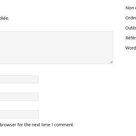
Non 
Ordin
liée.
Outil
Réfé
Word
 browser for the next time I comment.