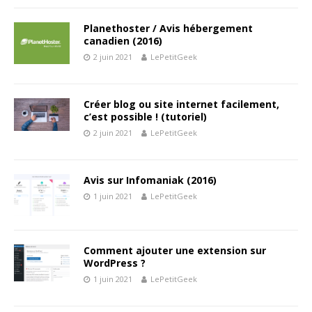
Planethoster / Avis hébergement
canadien (2016)
2 juin 2021
LePetitGeek
Créer blog ou site internet facilement,
c’est possible ! (tutoriel)
2 juin 2021
LePetitGeek
Avis sur Infomaniak (2016)
1 juin 2021
LePetitGeek
Comment ajouter une extension sur
WordPress ?
1 juin 2021
LePetitGeek